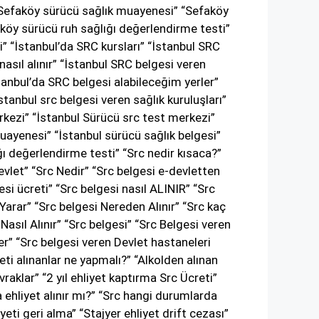
 “Sefaköy sürücü sağlık muayenesi” “Sefaköy
aköy sürücü ruh sağlığı değerlendirme testi”
” “İstanbul’da SRC kursları” “İstanbul SRC
nasıl alınır” “İstanbul SRC belgesi veren
tanbul’da SRC belgesi alabileceğim yerler”
stanbul src belgesi veren sağlık kuruluşları”
erkezi” “İstanbul Sürücü src test merkezi”
muayenesi” “İstanbul sürücü sağlık belgesi”
ğı değerlendirme testi” “Src nedir kısaca?”
evlet” “Src Nedir” “Src belgesi e-devletten
gesi ücreti” “Src belgesi nasıl ALINIR” “Src
 Yarar” “Src belgesi Nereden Alınır” “Src kaç
Nasıl Alınır” “Src belgesi” “Src Belgesi veren
er” “Src belgesi veren Devlet hastaneleri
yeti alınanlar ne yapmalı?” “Alkolden alınan
vraklar” “2 yıl ehliyet kaptırma Src Ücreti”
a ehliyet alınır mı?” “Src hangi durumlarda
yeti geri alma” “Stajyer ehliyet drift cezası”