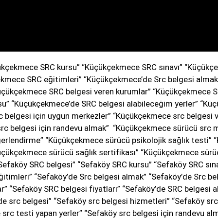
ükçekmece SRC kursu” “Küçükçekmece SRC sınavı” “Küçükçe
kmece SRC eğitimleri” “Küçükçekmece’de Src belgesi almak” 
Küçükçekmece SRC belgesi veren kurumlar” “Küçükçekmece S
u” “Küçükçekmece’de SRC belgesi alabileceğim yerler” “Kü
c belgesi için uygun merkezler” “Küçükçekmece src belgesi v
 src belgesi için randevu almak” “Küçükçekmece sürücü src 
rlendirme” “Küçükçekmece sürücü psikolojik sağlık testi”
üçükçekmece sürücü sağlık sertifikası” “Küçükçekmece sürü
 “Sefaköy SRC belgesi” “Sefaköy SRC kursu” “Sefaköy SRC sın
itimleri” “Sefaköy’de Src belgesi almak” “Sefaköy’de Src belg
ar” “Sefaköy SRC belgesi fiyatları” “Sefaköy’de SRC belgesi
de src belgesi” “Sefaköy src belgesi hizmetleri” “Sefaköy src
de src testi yapan yerler” “Sefaköy src belgesi için randevu 