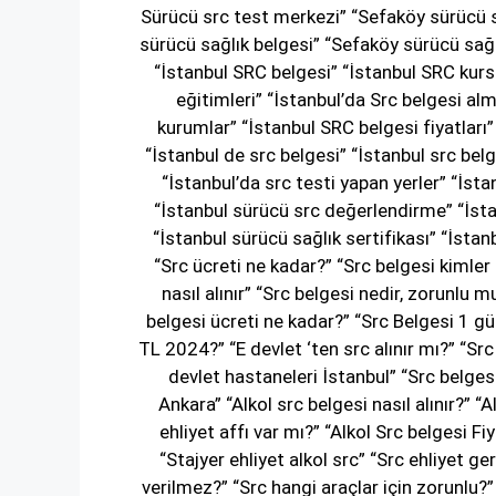
Sürücü src test merkezi” “Sefaköy sürücü s
sürücü sağlık belgesi” “Sefaköy sürücü sağl
“İstanbul SRC belgesi” “İstanbul SRC kurs
eğitimleri” “İstanbul’da Src belgesi alm
kurumlar” “İstanbul SRC belgesi fiyatları
“İstanbul de src belgesi” “İstanbul src belg
“İstanbul’da src testi yapan yerler” “İst
“İstanbul sürücü src değerlendirme” “İstan
“İstanbul sürücü sağlık sertifikası” “İsta
“Src ücreti ne kadar?” “Src belgesi kimler
nasıl alınır” “Src belgesi nedir, zorunlu m
belgesi ücreti ne kadar?” “Src Belgesi 1 gün
TL 2024?” “E devlet ‘ten src alınır mı?” “Src
devlet hastaneleri İstanbul” “Src belges
Ankara” “Alkol src belgesi nasıl alınır?” “
ehliyet affı var mı?” “Alkol Src belgesi Fi
“Stajyer ehliyet alkol src” “Src ehliyet g
verilmez?” “Src hangi araçlar için zorunlu?” 