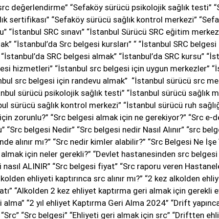
rc değerlendirme” “Sefaköy sürücü psikolojik sağlık testi”
ık sertifikası” “Sefaköy sürücü sağlık kontrol merkezi” “Sef
u” “İstanbul SRC sınavı” “İstanbul Sürücü SRC eğitim merkezi
ak” “İstanbul’da Src belgesi kursları” “ “İstanbul SRC belgesi 
” “İstanbul’da SRC belgesi almak” “İstanbul’da SRC kursu” “İs
esi hizmetleri” “İstanbul src belgesi için uygun merkezler” “İ
anbul src belgesi için randevu almak” “İstanbul sürücü src m
bul sürücü psikolojik sağlık testi” “İstanbul sürücü sağlık 
nbul sürücü sağlık kontrol merkezi” “İstanbul sürücü ruh sağlı
 için zorunlu?” “Src belgesi almak için ne gerekiyor?” “Src e-d
u” “Src belgesi Nedir” “Src belgesi nedir Nasıl Alınır” “src bel
de alınır mı?” “Src nedir kimler alabilir?” “Src Belgesi Ne İşe
 almak için neler gerekli?” “Devlet hastanesinden src belgesi 
i nasıl ALINIR” “Src belgesi fiyat” “Src raporu veren Hastanel
Alkolden ehliyeti kaptırınca src alınır mı?” “2 kez alkolden ehli
yatı” “Alkolden 2 kez ehliyet kaptırma geri almak için gerekli e
eri alma” “2 yıl ehliyet Kaptırma Geri Alma 2024” “Drift yapınc
“Src” “Src belgesi” “Ehliyeti geri almak için src” “Driftten ehli