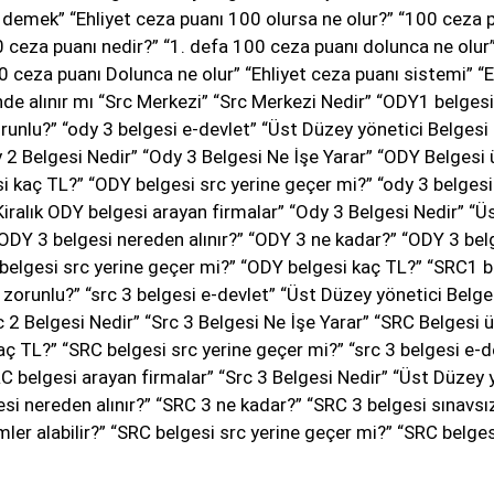
e demek” “Ehliyet ceza puanı 100 olursa ne olur?” “100 ceza p
“20 ceza puanı nedir?” “1. defa 100 ceza puanı dolunca ne olu
ceza puanı Dolunca ne olur” “Ehliyet ceza puanı sistemi” “E
nde alınır mı “Src Merkezi” “Src Merkezi Nedir” “ODY1 belges
runlu?” “ody 3 belgesi e-devlet” “Üst Düzey yönetici Belgesi 
y 2 Belgesi Nedir” “Ody 3 Belgesi Ne İşe Yarar” “ODY Belgesi
i kaç TL?” “ODY belgesi src yerine geçer mi?” “ody 3 belgesi 
“Kiralık ODY belgesi arayan firmalar” “Ody 3 Belgesi Nedir” “
ODY 3 belgesi nereden alınır?” “ODY 3 ne kadar?” “ODY 3 belge
 belgesi src yerine geçer mi?” “ODY belgesi kaç TL?” “SRC1 b
zorunlu?” “src 3 belgesi e-devlet” “Üst Düzey yönetici Belge
rc 2 Belgesi Nedir” “Src 3 Belgesi Ne İşe Yarar” “SRC Belgesi 
ç TL?” “SRC belgesi src yerine geçer mi?” “src 3 belgesi e-de
 SRC belgesi arayan firmalar” “Src 3 Belgesi Nedir” “Üst Düzey 
si nereden alınır?” “SRC 3 ne kadar?” “SRC 3 belgesi sınavsız 
mler alabilir?” “SRC belgesi src yerine geçer mi?” “SRC belge